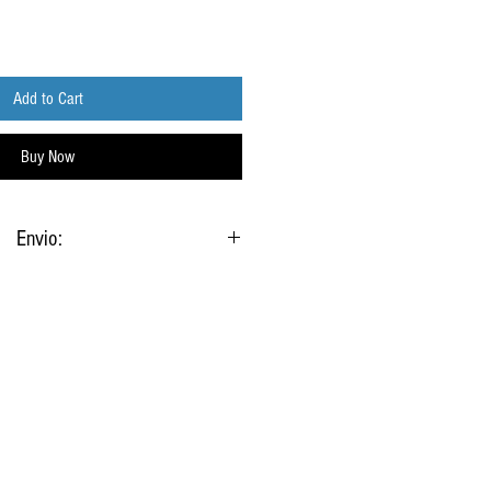
Add to Cart
Buy Now
Envio:
 confirmação de pagamento via Link para
nload (Google Drive)