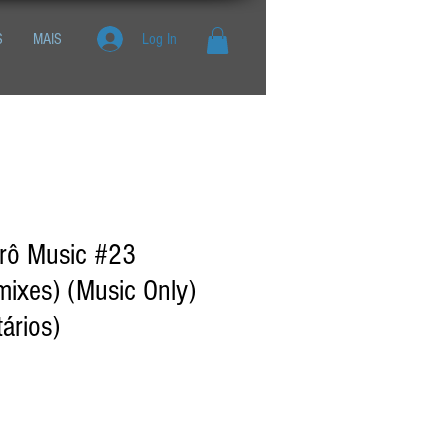
S
MAIS
Log In
trô Music #23
mixes) (Music Only)
ários)