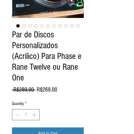
Par de Discos
Personalizados
(Acrilico) Para Phase e
Rane Twelve ou Rane
One
Regular
Sale
 R$289.00 
R$269.00
Price
Price
Quantity
*
Add to Cart