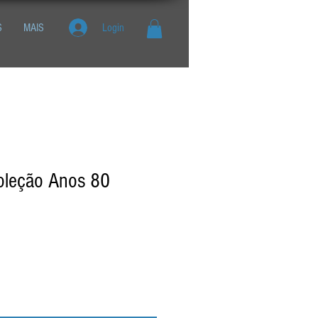
S
MAIS
Login
oleção Anos 80