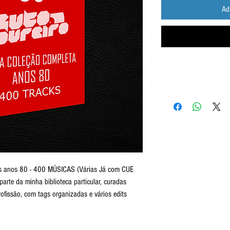
Ad
Envio imediato após a
dow
os anos 80 - 400 MÚSICAS (Várias Já com CUE
rte da minha biblioteca particular, curadas
fissão, com tags organizadas e vários edits