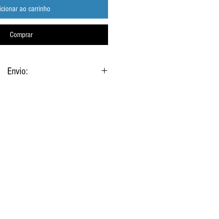
icionar ao carrinho
Comprar
Envio:
 confirmação de pagamento via Link para
nload (Google Drive)