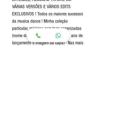
VÁRIAS VERSÕES E VÁRIOS EDITS
EXCLUSIVOS ! Todos os maiores sucessos
da musica dance ! Minha coleção
particular, músicas com tags organizadas
(nome do artista, nome da música, ano de
lançamento e imagem da capa) - Nas mais
tocadas, Cue points marcados (pra quem
usa Serato) - Músicas com ótima qualidade
de áudio (são as tracks que eu toco nos
meus eventos) Várias versões editadas por
mim e tracks com versões diferenciadas.
Envio:
Envio imediato após a confirmação de
pagamento via Link para download (Google
Drive)