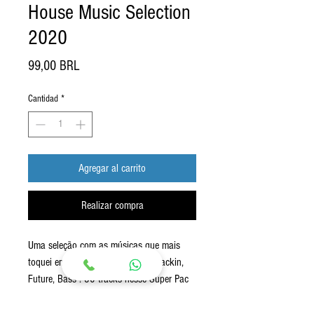
House Music Selection
2020
Precio
99,00 BRL
Cantidad
*
Agregar al carrito
Realizar compra
Uma seleção com as músicas que mais
toquei em 2020: House, Electro, Jackin,
Future, Bass ! 50 tracks nesse Super Pac
para DJs ! Versões Extended, e algumas
das minhas edições exclusivas !