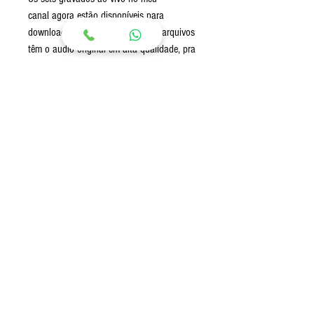
canal agora estão disponíveis para
download em formato mp3, esses arquivos
têm o audio original em alta qualidade, pra
você ouvir em qualquer lugar e a qualquer
momento ! Na compra você receberá
os links para download do arquivo em
MP3.
Envio:
Envio imediato após a confirmação de
pagamento via Link para download (Google
Drive)
© 2020 por Guto Loureiro.
Criado com
Wix.com
gutoloureirodj@gmail.com
- Telefone: (Brazil)
+55 (48)
9 9127-9917