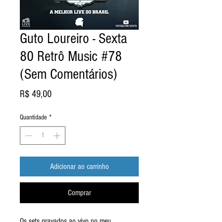
Guto Loureiro - Sexta
80 Retrô Music #78
(Sem Comentários)
Preço
R$ 49,00
Quantidade
*
Adicionar ao carrinho
Comprar
Os sets gravados ao vivo no meu