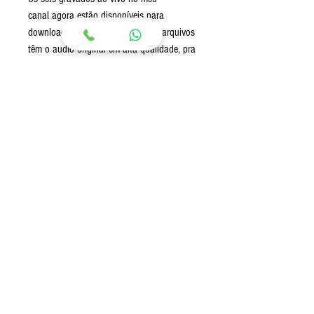
canal agora estão disponíveis para
download em formato mp3, esses arquivos
têm o audio original em alta qualidade, pra
você ouvir em qualquer lugar e a qualquer
momento ! Na compra você receberá
os links para download do arquivo em
MP3.
Envio:
Envio imediato após a confirmação de
pagamento via Link para download (Google
Drive)
© 2020 por Guto Loureiro.
Criado com
Wix.com
gutoloureirodj@gmail.com
- Telefone: (Brazil)
+55 (48)
9 9127-9917