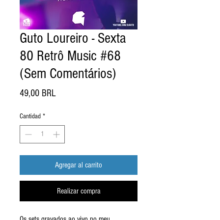
Guto Loureiro - Sexta
80 Retrô Music #68
(Sem Comentários)
Precio
49,00 BRL
Cantidad
*
Agregar al carrito
Realizar compra
Os sets gravados ao vivo no meu