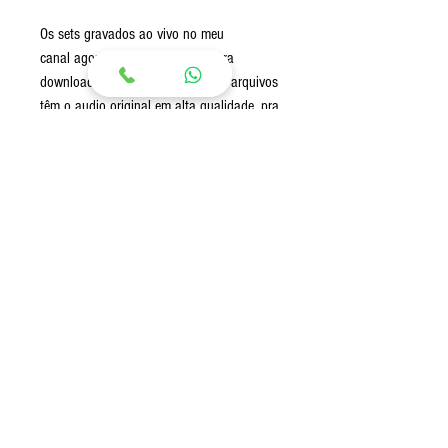
Os sets gravados ao vivo no meu
canal agora estão disponíveis para
download em formato mp3, esses arquivos
têm o audio original em alta qualidade, pra
você ouvir em qualquer lugar e a qualquer
momento ! Na compra você receberá
os links para download do arquivo em
MP3.
Envio:
Envio imediato após a confirmação de
pagamento via Link para download (Google
Drive)
© 2020 por Guto Loureiro.
Criado com
Wix.com