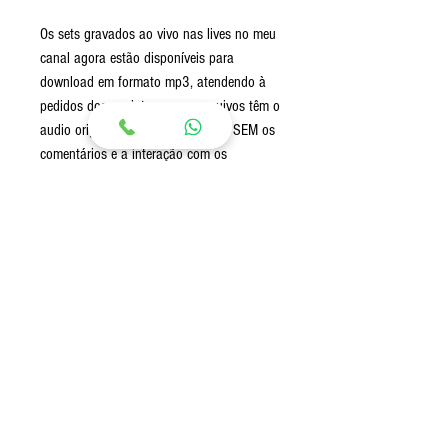
Os sets gravados ao vivo nas lives no meu
canal agora estão disponíveis para
download em formato mp3, atendendo à
pedidos dos ouvintes, esses arquivos têm o
audio original em alta qualidade e SEM os
comentários e a interação com os
participantes, apenas as músicas, sem
"falação", pra você ouvir em qualquer lugar
e a qualquer momento ! Na compra você
receberá os links para download dos
arquivos em MP3.
Envio:
Envio imediato após a confirmação de
pagamento via Link para download (Google
Drive)