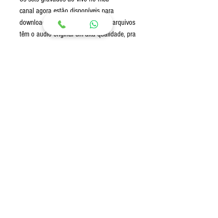
canal agora estão disponíveis para
download em formato mp3, esses arquivos
têm o audio original em alta qualidade, pra
você ouvir em qualquer lugar e a qualquer
momento ! Na compra você receberá
os links para download do arquivo em
MP3.
Envio:
Envio imediato após a confirmação de
pagamento via Link para download (Google
Drive)
© 2020 por Guto Loureiro.
Criado com
Wix.com
gutoloureirodj@gmail.com
- Telefone: (Brazil)
+55 (48)
9 9127-9917