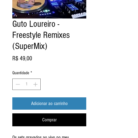
Guto Loureiro -
Freestyle Remixes
(SuperMix)
Preço
R$ 49,00
Quantidade
*
Adicionar ao carrinho
Comprar
Os sets gravados ao vivo no meu