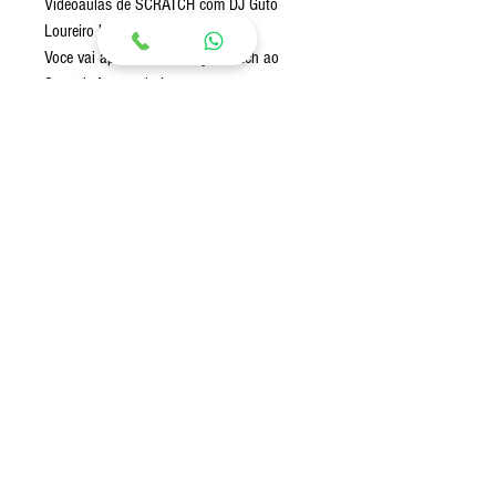
Videoaulas de SCRATCH com DJ Guto
Loureiro !
Voce vai aprender do Baby Scratch ao
Scratch Avançado !
1:20h de vídeos com ferramentas de treino
para todas as técnicas , beats e efeitos
para scratch em mp3 pra treino !
Envio:
Envio imediato após a confirmação de
pagamento via Link para download (Google
Drive)
© 2020 por Guto Loureiro.
Criado com
Wix.com
gutoloureirodj@gmail.com
- Telefone: (Brazil)
+55 (48)
9 9127-9917