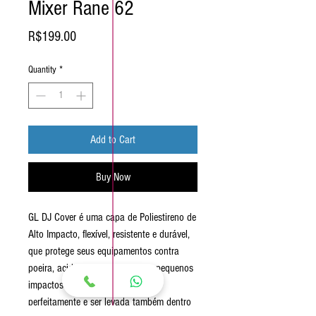
Mixer Rane 62
Price
R$199.00
Quantity
*
Add to Cart
Buy Now
GL DJ Cover é uma capa de Poliestireno de
Alto Impacto, flexível, resistente e durável,
que protege seus equipamentos contra
poeira, acidentes com líquidos e pequenos
impactos.Projetada para encaixar
perfeitamente e ser levada também dentro