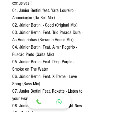
exclusivas !
01. Júnior Bertini feat. Yara Loureiro -
Anunciação (Da Bell Mix)
02. Júnior Bertini - Good (Original Mix)
03. Júnior Bertini Feat. Trio Parada Dura -
As Andorinhas (Berrante House Mix)
04. Júnior Bertini Feat. Almir Rogério -
Fuscão Preto (Gaita Mix)
05. Júnior Bertini Feat. Deep Purple -
Smoke on The Water
06. Júnior Bertini Feat. X-Treme - Love
Song (Bass Mix)
07. Júnior Bertini Feat. Roxette - Listen to
your Heart (Bass Mix)
08. Júnior Bertini Feat. Akon - Right Now
( Na Na Na )
09. Júnior Bertini - Drop The Bass (Original
Mix)
10. Júnior Bertini Feat. Fernanda Takai,